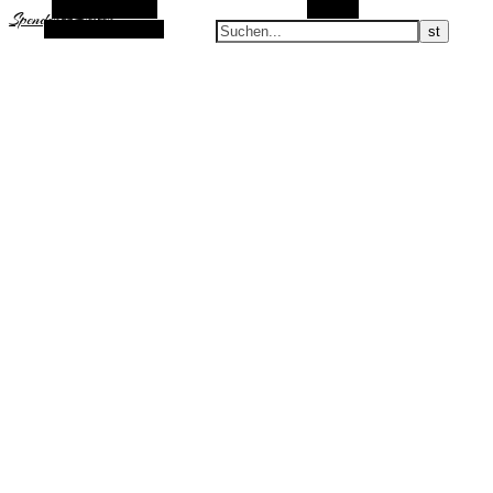
Alt-Seitenleiste
Suchen
Spenden&Helfen
Zufälliger Artikel